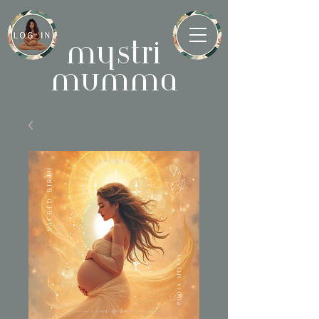
mystri
mumma